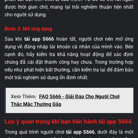
được thời gian chờ, mang lại trải nghiệm thuận tiện nhất
cho người sử dụng.
Bước 3: Mở ứng dụng
Sau khi
tải app S666
hoàn tất, người chơi nên mở ứng
dụng về đăng nhập tài khoản cá nhân của mình vào. Bên
cạnh đó, hãy kiểm tra khả năng hoạt động để xác định
chúng đã cài đặt thành công hay chưa. Trong trường hợp
nếu như phát hiện bất thường, cần kiểm tra lại để đảm bảo
một trải nghiệm sử dụng ổn định nhất.
Xem Thêm:
FAQ S666 - Giải Đáp Cho Người Chơi
Thắc Mắc Thường Gặp
Lưu ý quan trọng khi bạn tiến hành tải app S666
Trong quá trình người chơi
tải app S666
, dưới đây là một