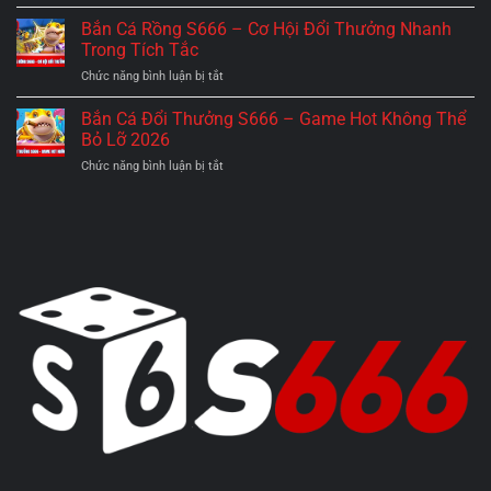
Bắn
Trải
Chiến
Cá
Bắn Cá Rồng S666 – Cơ Hội Đổi Thưởng Nhanh
Nghiệm
Kê
Xèng
Kịch
Trong Tích Tắc
Dũng
S666
Tính
Mãnh
ở
Chức năng bình luận bị tắt
–
Và
Bắn
Game
Hấp
Cá
Bắn Cá Đổi Thưởng S666 – Game Hot Không Thể
Giải
Dẫn
Rồng
Trí
Bỏ Lỡ 2026
S666
Vừa
ở
Chức năng bình luận bị tắt
–
Vui
Bắn
Cơ
Vừa
Cá
Hội
Kiếm
Đổi
Đổi
Tiền
Thưởng
Thưởng
S666
Nhanh
–
Trong
Game
Tích
Hot
Tắc
Không
Thể
Bỏ
Lỡ
2026