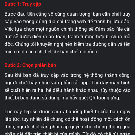
Bước 1: Truy cập
Bước đầu tiên cũng vô cùng quan trọng, bạn cần phải truy
cập vào trong đúng địa chỉ trang web để tránh bị lừa đảo.
Việc lựa chọn một nguồn chính thống sẽ đảm bảo file cài
đặt sẽ được diễn ra an toàn, tránh trường hợp bị chứa mã
độc. Chúng tôi khuyến nghị nên kiểm tra đường dẫn và tên
miền một cách chi tiết, để hạn chế mọi rủi ro.
Bước 2: Chọn phiên bản
Sau khi bạn đã truy cập vào trong hệ thống thành công,
người chơi hãy nhấn vào phần tải app. Tại đây màn hình
sẽ xuất hiện ra hai hệ điều hành khác nhau, tùy thuộc vào
thiết bị bạn đang sử dụng, mà hãy quét QR tương ứng.
Lúc này, tệp sẽ được cài đặt xuống thiết bị của bạn ngay
lập tức, tuy nhiên để chúng có thể hoạt động một cách ổn
định, người chơi cần phải cấp quyền cho chúng thông qua
phần cài đặt trên thiết bị của mình. Từ đó có thể rút ngắn