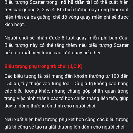
Biểu tượng Scatter trong
nổ hũ thần tài
có thể xuất hiện
trên các guồng 2, 3 và 4. Khi biểu tượng này đồng thời xuất
hiện trên cả ba guồng, chế độ vòng quay miễn phí sẽ được
kích hoạt.
Người chơi sẽ nhận được 8 lượt quay miễn phí ban đầu.
Biểu tượng này có thể tăng thêm nếu biểu tượng Scatter
tiếp tục xuất hiện trong các lượt quay tiếp theo.
Biểu tượng phụ trong trò chơi (J,Q,K)
Các biểu tượng lá bài mang đến khoản thưởng từ 100 đến
150 xu, tùy thuộc vào từng loại. Dù giá trị không cao bằng
các biểu tượng khác, nhưng chúng góp phần quan trọng
trong việc hình thành các tổ hợp chiến thắng liên tiếp, giúp
duy trì dòng thưởng ổn định cho người chơi.
Nếu xuất hiện biểu tượng phụ kết hợp cùng các biểu tượng
giá trị cũng sẽ tạo ra giải thưởng lớn dành cho người chơi.