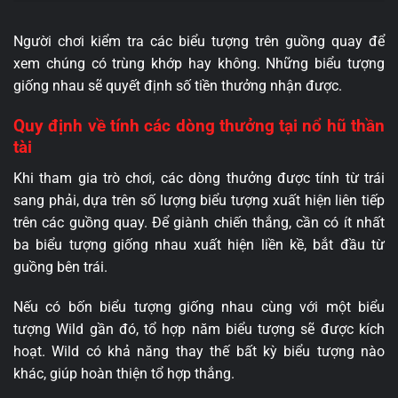
Người chơi kiểm tra các biểu tượng trên guồng quay để
xem chúng có trùng khớp hay không. Những biểu tượng
giống nhau sẽ quyết định số tiền thưởng nhận được.
Quy định về tính các dòng thưởng tại nổ hũ thần
tài
Khi tham gia trò chơi, các dòng thưởng được tính từ trái
sang phải, dựa trên số lượng biểu tượng xuất hiện liên tiếp
trên các guồng quay. Để giành chiến thắng, cần có ít nhất
ba biểu tượng giống nhau xuất hiện liền kề, bắt đầu từ
guồng bên trái.
Nếu có bốn biểu tượng giống nhau cùng với một biểu
tượng Wild gần đó, tổ hợp năm biểu tượng sẽ được kích
hoạt. Wild có khả năng thay thế bất kỳ biểu tượng nào
khác, giúp hoàn thiện tổ hợp thắng.