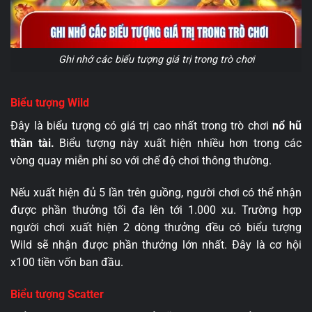
Ghi nhớ các biểu tượng giá trị trong trò chơi
Biểu tượng Wild
Đây là biểu tượng có giá trị cao nhất trong trò chơi
nổ hũ
thần tài.
Biểu tượng này xuất hiện nhiều hơn trong các
vòng quay miễn phí so với chế độ chơi thông thường.
Nếu xuất hiện đủ 5 lần trên guồng, người chơi có thể nhận
được phần thưởng tối đa lên tới 1.000 xu. Trường hợp
người chơi xuất hiện 2 dòng thưởng đều có biểu tượng
Wild sẽ nhận được phần thưởng lớn nhất. Đây là cơ hội
x100 tiền vốn ban đầu.
Biểu tượng Scatter