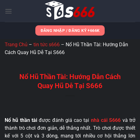
Bỏ
qua
nội
dung
ĐĂNG NHẬP / ĐĂNG KÝ +666K
Trang Chủ
–
tin tức s666
–
Nổ Hũ Thần Tài: Hướng Dẫn
Cách Quay Hũ Dễ Tại S666
Nổ Hũ Thần Tài: Hướng Dẫn Cách
Quay Hũ Dễ Tại S666
Nổ hũ thần tài
được đánh giá cao tại
nhà cái S666
và trở
thành trò chơi đơn giản, dễ thắng nhất. Trò chơi được thiết
kế với 5 cột và 3 dòng, mang tới nhiều cơ hội thắng lớn