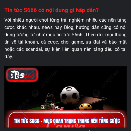
Tin tức S666 có nội dung gì hấp dẫn?
Với nhiều người chơi từng trải nghiệm nhiều các nền tảng
cược khác nhau, news hay Blog, hướng dẫn cũng có nội
dung tương tự như mục tin tức S666. Theo đó, mọi thông
tin về tài khoản, cá cược, chơi game, ưu đãi và bảo mật
hoặc các scandal, sự kiện liên quan nền tảng đều có tại
đây.