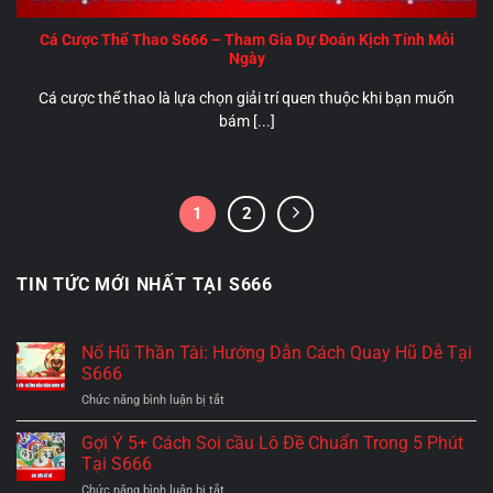
Cá Cược Thể Thao S666 – Tham Gia Dự Đoán Kịch Tính Mỗi
Ngày
Cá cược thể thao là lựa chọn giải trí quen thuộc khi bạn muốn
bám [...]
1
2
TIN TỨC MỚI NHẤT TẠI S666
Nổ Hũ Thần Tài: Hướng Dẫn Cách Quay Hũ Dễ Tại
S666
ở
Chức năng bình luận bị tắt
Nổ
Hũ
Gợi Ý 5+ Cách Soi cầu Lô Đề Chuẩn Trong 5 Phút
Thần
Tại S666
Tài:
ở
Chức năng bình luận bị tắt
Hướng