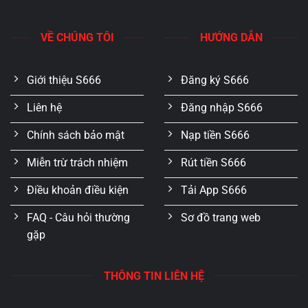
VỀ CHÚNG TÔI
HƯỚNG DẪN
Giới thiệu S666
Đăng ký S666
Liên hệ
Đăng nhập S666
Chính sách bảo mật
Nạp tiền S666
Miễn trừ trách nhiệm
Rút tiền S666
Điều khoản điều kiện
Tải App S666
FAQ - Câu hỏi thường
Sơ đồ trang web
gặp
THÔNG TIN LIÊN HỆ