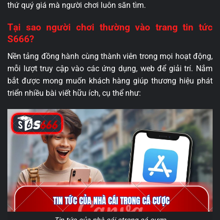
thứ quý giá mà người chơi luôn săn tìm.
Tại sao người chơi thường vào trang tin tức
S666?
Nền tảng đồng hành cùng thành viên trong mọi hoạt động,
mỗi lượt truy cập vào các ứng dụng, web để giải trí. Nắm
bắt được mong muốn khách hàng giúp thương hiệu phát
triển nhiều bài viết hữu ích, cụ thể như: