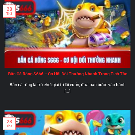
28
Th3
Bắn Cá Rồng S666 – Cơ Hội Đổi Thưởng Nhanh Trong Tích Tắc
Bắn cá rồng là trò chơi giải trí lôi cuốn, đưa bạn bước vào hành
[...]
28
Th3