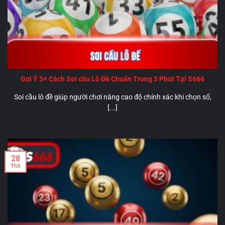
Gợi Ý 5+ Cách Soi cầu Lô Đề Chuẩn Trong 5 Phút Tại S666
Soi cầu lô đề giúp người chơi nâng cao độ chính xác khi chọn số,
[...]
28
Th3