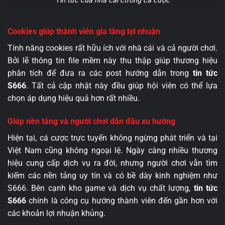
Tin tức của nhà cái ctrong cá cược
Cookies giúp thành viên gia tăng lợi nhuận
Tính năng cookies rất hữu ích với nhà cái và cả người chơi.
Bởi lẽ thông tin file mềm này thu thập giúp thương hiệu
phân tích để đưa ra các post hướng dẫn trong
tin tức
S666
. Tất cả cập nhật này đều giúp hội viên có thể lựa
chọn áp dụng hiệu quả hơn rất nhiều.
Giúp nền tảng và người chơi dẫn đầu xu hướng
Hiện tại, cá cược trực tuyến không ngừng phát triển và tại
Việt Nam cũng không ngoại lệ. Ngày càng nhiều thương
hiệu cung cấp dịch vụ ra đời, nhưng người chơi vẫn tìm
kiếm các nền tảng uy tín và có bề dày kinh nghiệm như
S666. Bên cạnh kho game và dịch vụ chất lượng,
tin tức
S666
chính là công cụ hướng thành viên đến gần hơn với
các khoản lợi nhuận khủng.