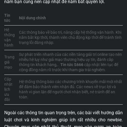
năm bạn cũng nên cập nhật để nắm bắt quyền lợi.
Tin
Nội dung chính
tức
Hệ
Các thông báo về bảo trì, nâng cấp hệ thống vận hành. Khi
thống
nắm bắt kịp thời, thành viên chủ động kịp thời để tránh tình
vận
trạng lỗi đăng nhập.
hành
Sự phát triển nhanh của các nền tảng giải trí online tạo nên
Trang
nhiều hệ lụy như giả mạo thương hiệu uy tín, đánh cắp
giả
thông tin khách hàng,..
Tin tức S666
cập nhật liên tục để
mạo
cộng đồng nắm rõ trước khi tham gia trải nghiệm.
Cập
Hệ thống thông báo các chương trình khuyến mãi mới nhất
nhật
để đảm bảo thành viên nhận đủ. Các news về trục lợi và
lịch
hành vi gian lận để người chơi nhận biết, né tránh để an
ưu
toàn.
đãi
Ngoài các thông tin quan trọng trên, các bài viết hướng dẫn
luật chơi và kinh nghiệm giúp ích rất nhiều cho newbie.
Chuyên mục cập nhật thủ thuật, mẹo vào cược an toàn,