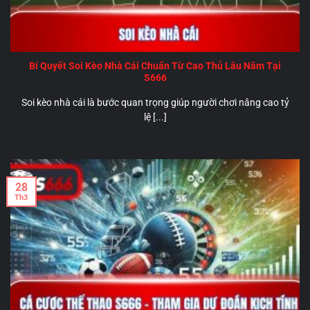
Bí Quyết Soi Kèo Nhà Cái Chuẩn Từ Cao Thủ Lâu Năm Tại
S666
Soi kèo nhà cái là bước quan trọng giúp người chơi nâng cao tỷ
lệ [...]
28
Th3