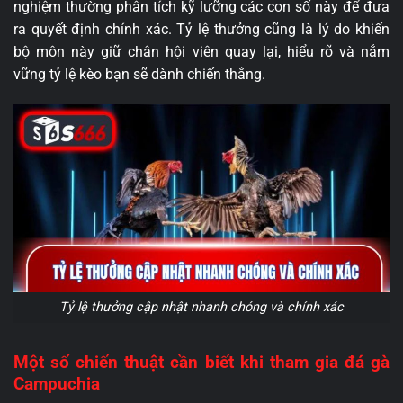
nghiệm thường phân tích kỹ lưỡng các con số này để đưa
ra quyết định chính xác. Tỷ lệ thưởng cũng là lý do khiến
bộ môn này giữ chân hội viên quay lại, hiểu rõ và nắm
vững tỷ lệ kèo bạn sẽ dành chiến thắng.
Tỷ lệ thưởng cập nhật nhanh chóng và chính xác
Một số chiến thuật cần biết khi tham gia đá gà
Campuchia