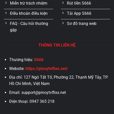
Miễn trừ trách nhiệm
Rút tiền S666
Điều khoản điều kiện
Tải App S666
FAQ - Câu hỏi thường
Sơ đồ trang web
gặp
THÔNG TIN LIÊN HỆ
Thương hiệu:
S666
Website:
https://pinoytvflixs.net/
Địa chỉ: 127 Ngô Tất Tố, Phường 22, Thạnh Mỹ Tây, TP.
Hồ Chí Minh, Việt Nam
Email:
support@pinoytvflixs.net
Điện thoại: 0947 365 218