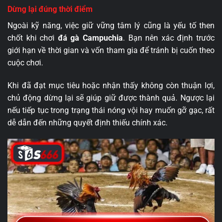
Dừng lại đúng thời điểm
Ngoài kỹ năng, việc giữ vững tâm lý cũng là yếu tố then
chốt khi chơi
đá gà Campuchia
. Bạn nên xác định trước
giới hạn về thời gian và vốn tham gia để tránh bị cuốn theo
cuộc chơi.
Khi đã đạt mục tiêu hoặc nhận thấy không còn thuận lợi,
chủ động dừng lại sẽ giúp giữ được thành quả. Ngược lại
nếu tiếp tục trong trạng thái nóng vội hay muốn gỡ gạc, rất
dễ dẫn đến những quyết định thiếu chính xác.