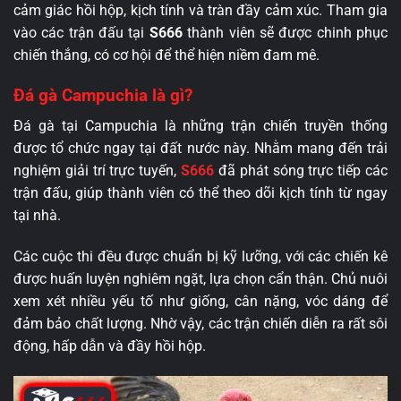
cảm giác hồi hộp, kịch tính và tràn đầy cảm xúc. Tham gia
vào các trận đấu tại
S666
thành viên sẽ được chinh phục
chiến thắng, có cơ hội để thể hiện niềm đam mê.
Đá gà Campuchia là gì?
Đá gà tại Campuchia là những trận chiến truyền thống
được tổ chức ngay tại đất nước này. Nhằm mang đến trải
nghiệm giải trí trực tuyến,
S666
đã phát sóng trực tiếp các
trận đấu, giúp thành viên có thể theo dõi kịch tính từ ngay
tại nhà.
Các cuộc thi đều được chuẩn bị kỹ lưỡng, với các chiến kê
được huấn luyện nghiêm ngặt, lựa chọn cẩn thận. Chủ nuôi
xem xét nhiều yếu tố như giống, cân nặng, vóc dáng để
đảm bảo chất lượng. Nhờ vậy, các trận chiến diễn ra rất sôi
động, hấp dẫn và đầy hồi hộp.