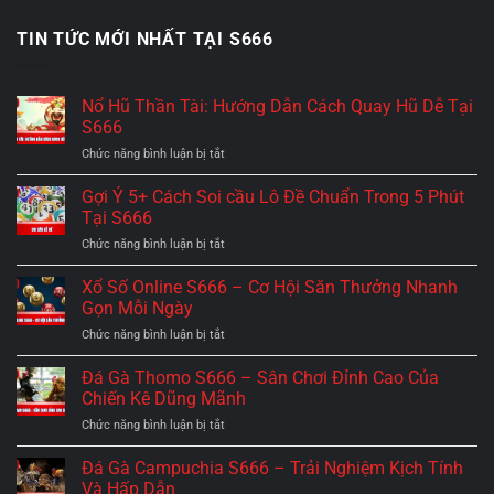
TIN TỨC MỚI NHẤT TẠI S666
Nổ Hũ Thần Tài: Hướng Dẫn Cách Quay Hũ Dễ Tại
S666
ở
Chức năng bình luận bị tắt
Nổ
Hũ
Gợi Ý 5+ Cách Soi cầu Lô Đề Chuẩn Trong 5 Phút
Thần
Tại S666
Tài:
ở
Chức năng bình luận bị tắt
Hướng
Gợi
Dẫn
Ý
Xổ Số Online S666 – Cơ Hội Săn Thưởng Nhanh
Cách
5+
Quay
Gọn Mỗi Ngày
Cách
Hũ
ở
Chức năng bình luận bị tắt
Soi
Dễ
Xổ
cầu
Tại
Số
Đá Gà Thomo S666 – Sân Chơi Đỉnh Cao Của
Lô
S666
Online
Đề
Chiến Kê Dũng Mãnh
S666
Chuẩn
ở
Chức năng bình luận bị tắt
–
Trong
Đá
Cơ
5
Gà
Đá Gà Campuchia S666 – Trải Nghiệm Kịch Tính
Hội
Phút
Thomo
Săn
Và Hấp Dẫn
Tại