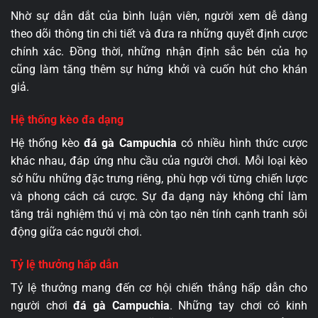
Nhờ sự dẫn dắt của bình luận viên, người xem dễ dàng
theo dõi thông tin chi tiết và đưa ra những quyết định cược
chính xác. Đồng thời, những nhận định sắc bén của họ
cũng làm tăng thêm sự hứng khởi và cuốn hút cho khán
giả.
Hệ thống kèo đa dạng
Hệ thống kèo
đá gà Campuchia
có nhiều hình thức cược
khác nhau, đáp ứng nhu cầu của người chơi. Mỗi loại kèo
sở hữu những đặc trưng riêng, phù hợp với từng chiến lược
và phong cách cá cược. Sự đa dạng này không chỉ làm
tăng trải nghiệm thú vị mà còn tạo nên tính cạnh tranh sôi
động giữa các người chơi.
Tỷ lệ thưởng hấp dẫn
Tỷ lệ thưởng mang đến cơ hội chiến thắng hấp dẫn cho
người chơi
đá gà Campuchia
. Những tay chơi có kinh