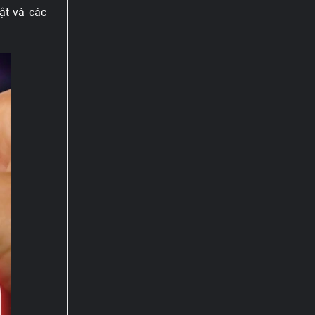
ật và các