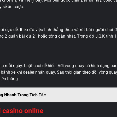
 chơi ăn) và Tie (Hòa). Mỗi bên được chia 2 lá bài tẩy, cộng c
ày sẽ ăn cược.
 cực dễ, theo đó việc tính thắng thua và rút bài người chơi đ
ng 2 quân bài đủ 21 hoặc tổng gân nhát. Trong đó J,Q,K tính 1
 gia mỗi ngày. Luật chơi dễ hiểu: Với vòng quay có hình dạng bá
bánh xe khi dealer nhấn quay. Sau thời gian theo dõi vòng qua
hiến thắng.
ng Nhanh Trong Tích Tắc
 casino online