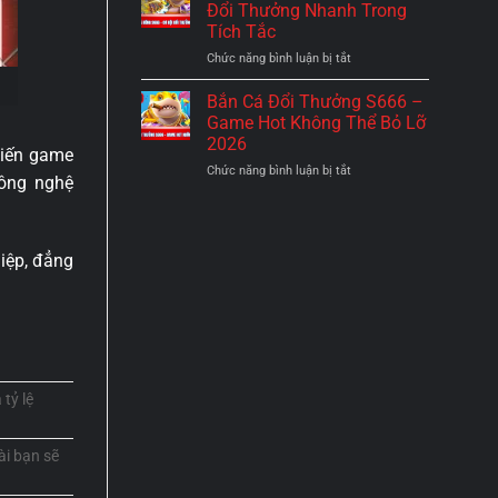
Xèng
Tính
Đổi Thưởng Nhanh Trong
S666
Và
Tích Tắc
–
Hấp
ở
Chức năng bình luận bị tắt
Game
Dẫn
Bắn
Giải
Cá
Trí
Bắn Cá Đổi Thưởng S666 –
Rồng
Vừa
Game Hot Không Thể Bỏ Lỡ
S666
Vui
2026
chiến game
–
Vừa
ở
Chức năng bình luận bị tắt
Cơ
Kiếm
công nghệ
Bắn
Hội
Tiền
Cá
Đổi
Đổi
Thưởng
Thưởng
Nhanh
iệp, đẳng
S666
Trong
–
Tích
Game
Tắc
Hot
Không
Thể
Bỏ
Lỡ
tỷ lệ
2026
ài bạn sẽ