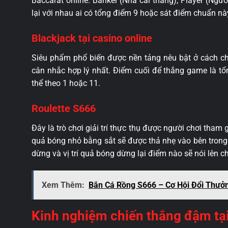
Baccarat online: Banker (Nhà cái thắng), Player (Người
lại với nhau ai có tổng điểm 9 hoặc sát điểm chuẩn n
Blackjack tại casino online
Siêu phẩm phổ biến được nền tảng nêu bật ở cách chơi
cân nhắc hợp lý nhất. Điểm cuối để thắng game là tổ
thể theo 1 hoặc 11.
Roulette S666
Đây là trò chơi giải trí thực thụ được người chơi tham
quả bóng nhỏ bằng sắt sẽ được thả nhẹ vào bên trong 
dừng và vị trí quả bóng dừng lại điểm nào sẽ nói lên c
Xem Thêm:
Bắn Cá Rồng S666 – Cơ Hội Đổi Thưở
Kinh nghiệm chiến thắng đậm tại