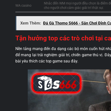
Nhắc đến WM mọi người đều chọn là điểm đến
WA casino
cho người chơi cảm giác giải trí thật sự.
Xem Thêm:
Đá Gà Thomo S666 - Sân Chơi Đỉnh C
Tận hưởng top các trò chơi tại c
Nền tảng mang đến đa dạng các bộ môn cuốn hút nhất 
để mang lại trải nghiệm giải trí, chiến game thú vị. Đ
bài yêu thích các top game sau đây.