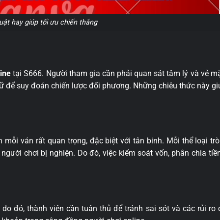
uật hay giúp tối ưu chiến thắng
ine
tại S666. Người tham gia cần phải quan sát tâm lý và vẻ mặ
gữ để suy đoán chiến lược đối phương. Những chiêu thức này gi
mỗi ván rất quan trọng, đặc biệt với tân binh. Mỗi thể loại tr
m người chơi bị nghiện. Do đó, việc kiểm soát vốn, phân chia tiề
do đó, thành viên cần tuân thủ để tránh sai sót và các rủi ro