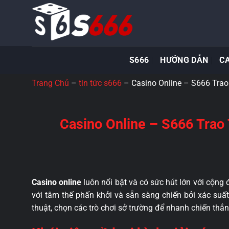
Bỏ
qua
nội
dung
S666
HƯỚNG DẪN
C
Trang Chủ
–
tin tức s666
–
Casino Online – S666 Tra
Casino Online – S666 Trao
Casino online
luôn nổi bật và có sức hút lớn với cộng
với tâm thế phấn khởi và sẵn sàng chiến bởi xác suấ
thuật, chọn các trò chơi sở trường để nhanh chiến thắ