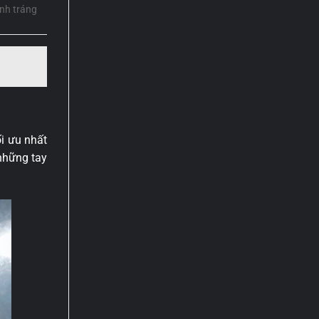
ành tráng
i ưu nhất
 những tay