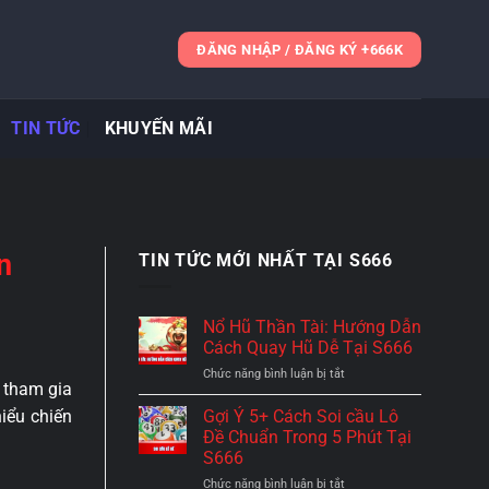
ĐĂNG NHẬP / ĐĂNG KÝ +666K
TIN TỨC
KHUYẾN MÃI
n
TIN TỨC MỚI NHẤT TẠI S666
Nổ Hũ Thần Tài: Hướng Dẫn
Cách Quay Hũ Dễ Tại S666
ở
Chức năng bình luận bị tắt
 tham gia
Nổ
Hũ
iểu chiến
Gợi Ý 5+ Cách Soi cầu Lô
Thần
Đề Chuẩn Trong 5 Phút Tại
Tài:
S666
Hướng
ở
Chức năng bình luận bị tắt
Dẫn