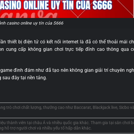
ảnh casino online uy tín của S666
ần thiết bị điện tử có kết nối internet là đã có thể thoải mái 
òn cung cấp không gian chơi trực tiếp đỉnh cao thông qua 
h game đình đám như đã tạo nên không gian giải trí chuyên ngh
g sau đây tại nền tảng.
g trò chơi chất lượng, thưởng cao như Baccarat, Blackjack live, Sicbo và 
ệu thành viên tại châu Á và nhiều quốc gia khác. Tham gia tại sân chơi b
g hỗ trợ người chơi và nhiều yếu tố hấp dẫn khác.