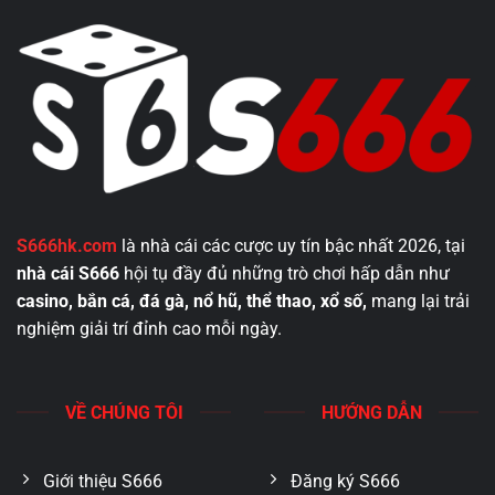
–
Trong
Game
Tích
Hot
Tắc
Không
Thể
Bỏ
Lỡ
2026
S666hk.com
là nhà cái các cược uy tín bậc nhất 2026, tại
nhà cái S666
hội tụ đầy đủ những trò chơi hấp dẫn như
casino, bắn cá, đá gà, nổ hũ, thể thao, xổ số,
mang lại trải
nghiệm giải trí đỉnh cao mỗi ngày.
VỀ CHÚNG TÔI
HƯỚNG DẪN
Giới thiệu S666
Đăng ký S666