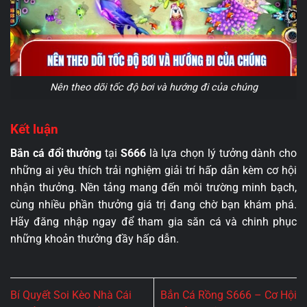
Nên theo dõi tốc độ bơi và hướng đi của chúng
Kết luận
Bắn cá đổi thưởng
tại
S666
là lựa chọn lý tưởng dành cho
những ai yêu thích trải nghiệm giải trí hấp dẫn kèm cơ hội
nhận thưởng. Nền tảng mang đến môi trường minh bạch,
cùng nhiều phần thưởng giá trị đang chờ bạn khám phá.
Hãy đăng nhập ngay để tham gia săn cá và chinh phục
những khoản thưởng đầy hấp dẫn.
Bí Quyết Soi Kèo Nhà Cái
Bắn Cá Rồng S666 – Cơ Hội