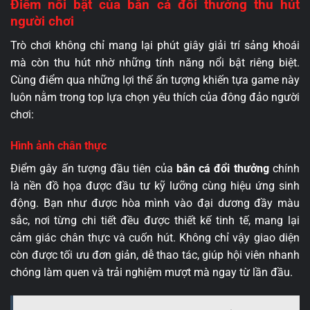
Điểm nổi bật của bắn cá đổi thưởng thu hút
người chơi
Trò chơi không chỉ mang lại phút giây giải trí sảng khoái
mà còn thu hút nhờ những tính năng nổi bật riêng biệt.
Cùng điểm qua những lợi thế ấn tượng khiến tựa game này
luôn nằm trong top lựa chọn yêu thích của đông đảo người
chơi:
Hình ảnh chân thực
Điểm gây ấn tượng đầu tiên của
bắn cá đổi thưởng
chính
là nền đồ họa được đầu tư kỹ lưỡng cùng hiệu ứng sinh
động. Bạn như được hòa mình vào đại dương đầy màu
sắc, nơi từng chi tiết đều được thiết kế tinh tế, mang lại
cảm giác chân thực và cuốn hút. Không chỉ vậy giao diện
còn được tối ưu đơn giản, dễ thao tác, giúp hội viên nhanh
chóng làm quen và trải nghiệm mượt mà ngay từ lần đầu.