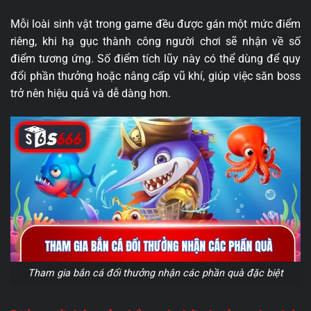
Mỗi loài sinh vật trong game đều được gán một mức điểm
riêng, khi hạ gục thành công người chơi sẽ nhận về số
điểm tương ứng. Số điểm tích lũy này có thể dùng để quy
đổi phần thưởng hoặc nâng cấp vũ khí, giúp việc săn boss
trở nên hiệu quả và dễ dàng hơn.
Tham gia bắn cá đổi thưởng nhận các phần quà đặc biệt