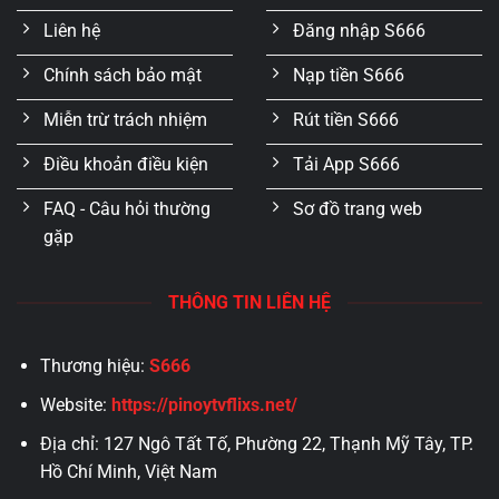
Liên hệ
Đăng nhập S666
Chính sách bảo mật
Nạp tiền S666
Miễn trừ trách nhiệm
Rút tiền S666
Điều khoản điều kiện
Tải App S666
FAQ - Câu hỏi thường
Sơ đồ trang web
gặp
THÔNG TIN LIÊN HỆ
Thương hiệu:
S666
Website:
https://pinoytvflixs.net/
Địa chỉ: 127 Ngô Tất Tố, Phường 22, Thạnh Mỹ Tây, TP.
Hồ Chí Minh, Việt Nam