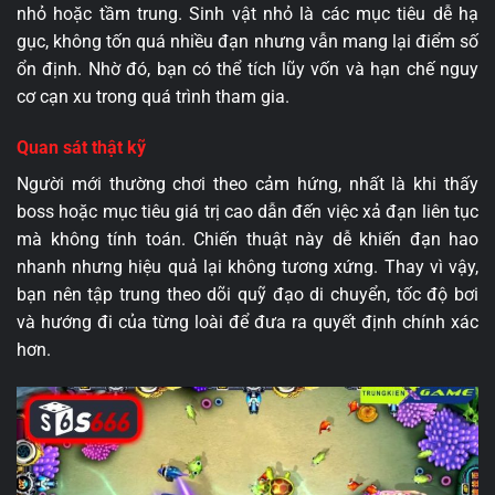
nhỏ hoặc tầm trung. Sinh vật nhỏ là các mục tiêu dễ hạ
gục, không tốn quá nhiều đạn nhưng vẫn mang lại điểm số
ổn định. Nhờ đó, bạn có thể tích lũy vốn và hạn chế nguy
cơ cạn xu trong quá trình tham gia.
Quan sát thật kỹ
Người mới thường chơi theo cảm hứng, nhất là khi thấy
boss hoặc mục tiêu giá trị cao dẫn đến việc xả đạn liên tục
mà không tính toán. Chiến thuật này dễ khiến đạn hao
nhanh nhưng hiệu quả lại không tương xứng. Thay vì vậy,
bạn nên tập trung theo dõi quỹ đạo di chuyển, tốc độ bơi
và hướng đi của từng loài để đưa ra quyết định chính xác
hơn.