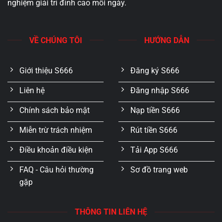
nghiệm giải trí đỉnh cao mỗi ngày.
VỀ CHÚNG TÔI
HƯỚNG DẪN
Giới thiệu S666
Đăng ký S666
Liên hệ
Đăng nhập S666
Chính sách bảo mật
Nạp tiền S666
Miễn trừ trách nhiệm
Rút tiền S666
Điều khoản điều kiện
Tải App S666
FAQ - Câu hỏi thường
Sơ đồ trang web
gặp
THÔNG TIN LIÊN HỆ