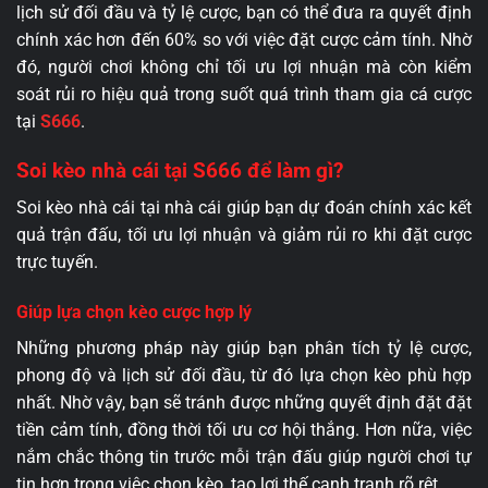
lịch sử đối đầu và tỷ lệ cược, bạn có thể đưa ra quyết định
chính xác hơn đến 60% so với việc đặt cược cảm tính. Nhờ
đó, người chơi không chỉ tối ưu lợi nhuận mà còn kiểm
soát rủi ro hiệu quả trong suốt quá trình tham gia cá cược
tại
S666
.
Soi kèo nhà cái tại S666 để làm gì?
Soi kèo nhà cái tại nhà cái giúp bạn dự đoán chính xác kết
quả trận đấu, tối ưu lợi nhuận và giảm rủi ro khi đặt cược
trực tuyến.
Giúp lựa chọn kèo cược hợp lý
Những phương pháp này giúp bạn phân tích tỷ lệ cược,
phong độ và lịch sử đối đầu, từ đó lựa chọn kèo phù hợp
nhất. Nhờ vậy, bạn sẽ tránh được những quyết định đặt đặt
tiền cảm tính, đồng thời tối ưu cơ hội thắng. Hơn nữa, việc
nắm chắc thông tin trước mỗi trận đấu giúp người chơi tự
tin hơn trong việc chọn kèo, tạo lợi thế cạnh tranh rõ rệt.