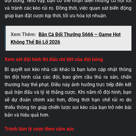
đội bóng. Nhờ vậy, bạn có thể nhận diện những cơ hội tốt
và tránh các kèo rủi ro. Đồng thời, việc quan sát biến động
giúp bạn đặt cược kịp thời, tối ưu hóa lợi nhuận.
Xem Thêm:
Bắn Cá Đổi Thưởng S666 – Game Hot
Không Thể Bỏ Lỡ 2026
Xem xét đội hình thi đấu chi tiết của đội bóng
Bí quyết soi kèo nhà cái khác là bạn luôn cập nhật thông
tin đội hình của các đội, bao gồm cầu thủ ra sân, chấn
thương hay thẻ phạt. Điều này ảnh hưởng trực tiếp đến kết
quả trận đấu và tỷ lệ thắng cược. Khi nắm rõ đội hình, bạn
sẽ dự đoán chính xác hơn, đồng thời hạn chế rủi ro do
thiếu thông tin giúp chiến lược soi kèo của bạn trở nên bài
bản và hiệu quả hơn.
Tránh tâm lý cược theo cảm xúc